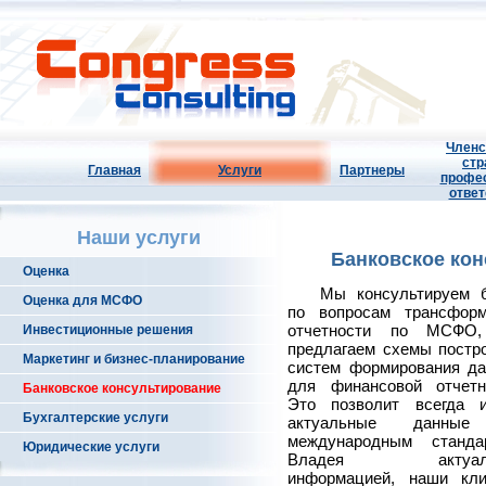
Членс
стр
Главная
Услуги
Партнеры
профе
ответ
Наши услуги
Банковское ко
Оценка
Мы консультируем 
Оценка для МСФО
по вопросам трансфор
отчетности по МСФО
Инвестиционные решения
предлагаем схемы постр
Маркетинг и бизнес-планирование
систем формирования д
для финансовой отчетн
Банковское консультирование
Это позволит всегда 
Бухгалтерские услуги
актуальные данны
международным станда
Юридические услуги
Владея актуаль
информацией, наши кл