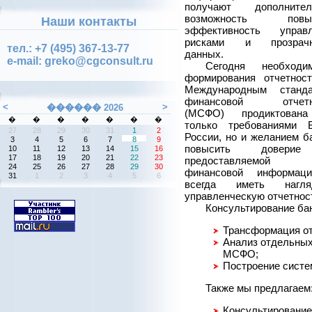
получают дополнител
возможность повы
Наши контакты
эффективность управл
рисками и прозрачн
тел.: +7 (495) 367-13-77
данных.
e-mail: greko@cgconsult.ru
Сегодня необходим
формирования отчетнос
Международным станда
финансовой отчетн
(МСФО) продиктован
только требованиями 
России, но и желанием б
повысить довери
предоставляемой
финансовой информац
всегда иметь нагля
управленческую отчетнос
Консультирование ба
Трансформация от
Анализ отдельных
МСФО;
Построение сист
Также мы предлагаем
Консультирование